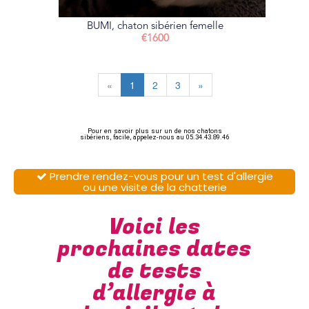
BUMI, chaton sibérien femelle
€1600
«
1
2
3
»
Pour en savoir plus sur un de nos chatons
sibériens, facile, appelez-nous au 05.34.43.89.46
Prendre rendez-vous pour un test d'allergie

ou une visite de la chatterie
Voici les
prochaines dates
de tests
d’allergie à