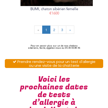
BUMI, chaton sibérien femelle
€1600
«
1
2
3
»
Pour en savoir plus sur un de nos chatons
sibériens, facile, appelez-nous au 05.34.43.89.46
Prendre rendez-vous pour un test d'allergie

ou une visite de la chatterie
Voici les
prochaines dates
de tests
d’allergie à