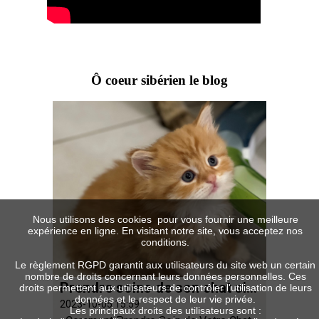
Ô coeur sibérien le blog
Nous utilisons des cookies pour vous fournir une meilleure
expérience en ligne. En visitant notre site, vous acceptez nos
conditions.
Le règlement RGPD garantit aux utilisateurs du site web un certain
nombre de droits concernant leurs données personnelles. Ces
Prendre soins de son chat sibérien
droits permettent aux utilisateurs de contrôler l'utilisation de leurs
données et le respect de leur vie privée.
2023-10-05 15:59
Les principaux droits des utilisateurs sont :