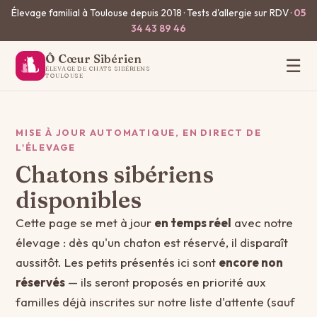
Élevage familial à Toulouse depuis 2018 · Tests d'allergie sur RDV ·
05
34 43 89 46
Ô Cœur Sibérien
☰
ÉLEVAGE DE CHATS SIBÉRIENS
TOULOUSE
MISE À JOUR AUTOMATIQUE, EN DIRECT DE
L'ÉLEVAGE
Chatons sibériens
disponibles
Cette page se met à jour
en temps réel
avec notre
élevage : dès qu'un chaton est réservé, il disparaît
aussitôt. Les petits présentés ici sont
encore non
réservés
— ils seront proposés en priorité aux
familles déjà inscrites sur notre liste d'attente (sauf