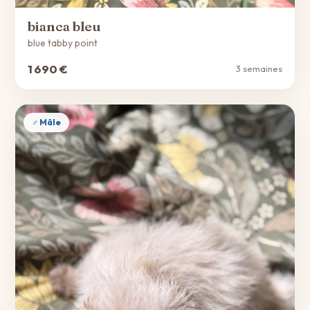
bianca bleu
blue tabby point
1 690 €
3 semaines
♂ Mâle