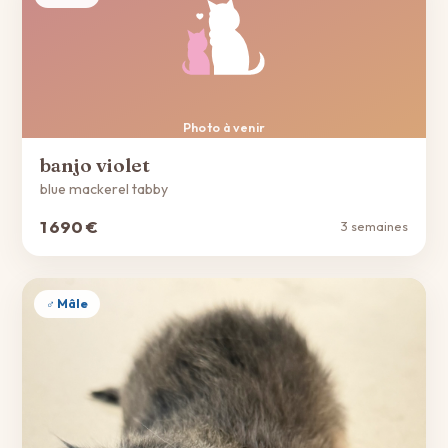
Photo à venir
banjo violet
blue mackerel tabby
1 690 €
3 semaines
♂ Mâle