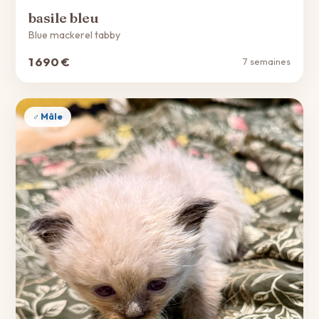
basile bleu
Blue mackerel tabby
1 690 €
7 semaines
♂ Mâle