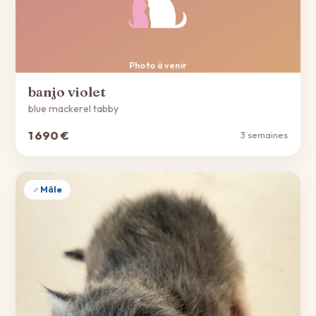
Photo à venir
banjo violet
blue mackerel tabby
1 690 €
3 semaines
♂ Mâle