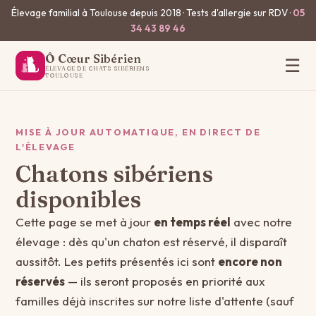
Élevage familial à Toulouse depuis 2018 · Tests d'allergie sur RDV ·
05
34 43 89 46
Ô Cœur Sibérien
☰
ÉLEVAGE DE CHATS SIBÉRIENS
TOULOUSE
MISE À JOUR AUTOMATIQUE, EN DIRECT DE
L'ÉLEVAGE
Chatons sibériens
disponibles
Cette page se met à jour
en temps réel
avec notre
élevage : dès qu'un chaton est réservé, il disparaît
aussitôt. Les petits présentés ici sont
encore non
réservés
— ils seront proposés en priorité aux
familles déjà inscrites sur notre liste d'attente (sauf