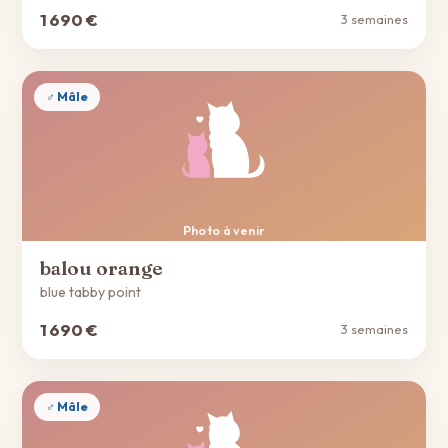
1 690 €
3 semaines
♂ Mâle
Photo à venir
balou orange
blue tabby point
1 690 €
3 semaines
♂ Mâle