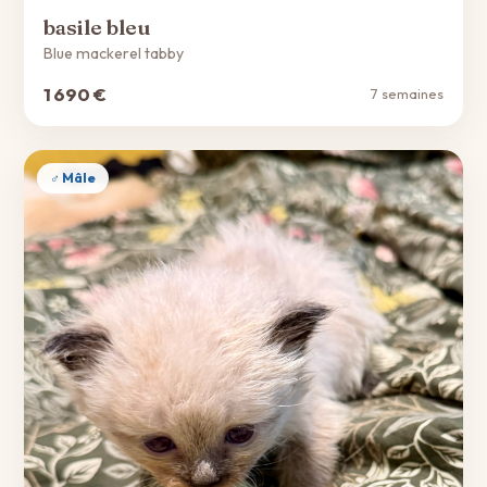
basile bleu
Blue mackerel tabby
1 690 €
7 semaines
♂ Mâle