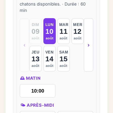
chatons disponibles. · Durée : 60
min
DIM
LUN
MAR
MER
09
10
11
12
août
août
août
août
‹
›
JEU
VEN
SAM
13
14
15
août
août
août
🌅 MATIN
10:00
🌤 APRÈS-MIDI