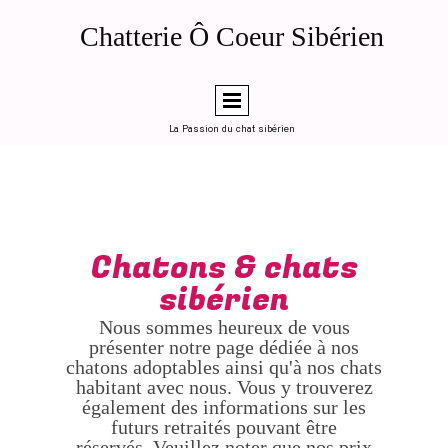
de la page d'accueil (ou en "head code" global dans LWS SiteBuilder)
Généré le 2026-04-12 — Chatterie Ô Coeur Sibérien, Toulouse
Chatterie Ô Coeur Sibérien
========================================================
-->
La Passion du chat sibérien
Chatons & chats
sibérien
Nous sommes heureux de vous
présenter notre page dédiée à nos
chatons adoptables ainsi qu'à nos chats
habitant avec nous. Vous y trouverez
également des informations sur les
futurs retraités pouvant être
réservés. Veuillez noter que nos prix