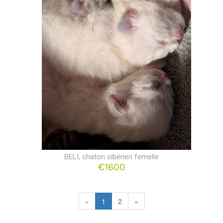
BELI, chaton sibérien femelle
€1600
«
1
2
»