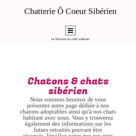
de la page d'accueil (ou en "head code" global dans LWS SiteBuilder)
Généré le 2026-04-12 — Chatterie Ô Coeur Sibérien, Toulouse
Chatterie Ô Coeur Sibérien
========================================================
-->
La Passion du chat sibérien
Chatons & chats
sibérien
Nous sommes heureux de vous
présenter notre page dédiée à nos
chatons adoptables ainsi qu'à nos chats
habitant avec nous. Vous y trouverez
également des informations sur les
futurs retraités pouvant être
réservés. Veuillez noter que nos prix