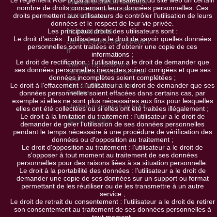
Le règlement RGPD garantit aux utilisateurs du site web un certain
Elevage Ô COEUR SIBERIEN
nombre de droits concernant leurs données personnelles. Ces
126 Chemin de croix bénite
droits permettent aux utilisateurs de contrôler l'utilisation de leurs
31200 Toulouse
données et le respect de leur vie privée.
Les principaux droits des utilisateurs sont :
05.34.43.89.46
Le droit d'accès : l'utilisateur a le droit de savoir quelles données
clemence@ocoeursiberien.
personnelles sont traitées et d'obtenir une copie de ces
fr
informations ;
Le droit de rectification : l'utilisateur a le droit de demander que
Siret: 85166754300025
ses données personnelles inexactes soient corrigées et que ses
Déclarée auprès des services
données incomplètes soient complétées ;
de la
Le droit à l'effacement : l'utilisateur a le droit de demander que ses
MSA & D.D.P.P de la haute-
données personnelles soient effacées dans certains cas, par
Garonne
exemple si elles ne sont plus nécessaires aux fins pour lesquelles
Chatterie enregistrée au LOOF
elles ont été collectées ou si elles ont été traitées illégalement ;
Le droit à la limitation du traitement : l'utilisateur a le droit de
Mentions légales
demander de geler l'utilisation de ses données personnelles
pendant le temps nécessaire à une procédure de vérification des
données ou d'opposition au traitement ;
Le droit d'opposition au traitement : l'utilisateur a le droit de
s'opposer à tout moment au traitement de ses données
personnelles pour des raisons liées à sa situation personnelle.
Le droit à la portabilité des données : l'utilisateur a le droit de
demander une copie de ses données sur un support ou format
permettant de les réutiliser ou de les transmettre à un autre
service ;
Le droit de retrait du consentement : l'utilisateur a le droit de retirer
son consentement au traitement de ses données personnelles à