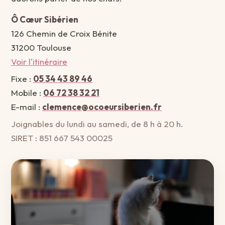
Ô Cœur Sibérien
126 Chemin de Croix Bénite
31200 Toulouse
Voir l'itinéraire
Fixe :
05 34 43 89 46
Mobile :
06 72 38 32 21
E-mail :
clemence@ocoeursiberien.fr
Joignables du lundi au samedi, de 8 h à 20 h.
SIRET : 851 667 543 00025