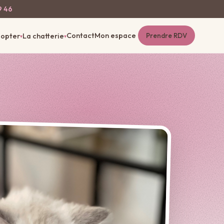
9 46
Contact
Mon espace
opter
La chatterie
Prendre RDV
▾
▾