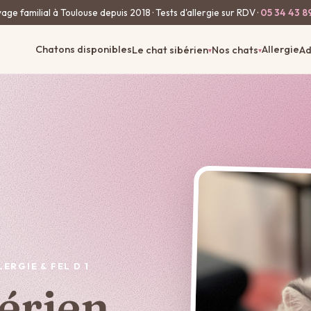
age familial à Toulouse depuis 2018 · Tests d'allergie sur RDV ·
05 34 43 8
Chatons disponibles
Allergie
Le chat sibérien
Nos chats
Ad
▾
▾
ERGIE & FEL D 1
bérien