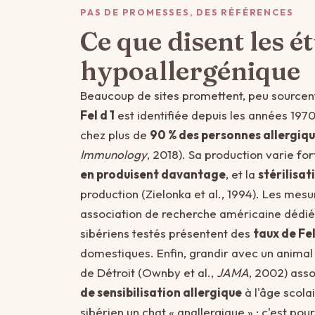
PAS DE PROMESSES, DES RÉFÉRENCES
Ce que disent les é
hypoallergénique
Beaucoup de sites promettent, peu sourcent.
Fel d 1
est identifiée depuis les années 197
chez plus de
90 % des personnes allergiq
Immunology
, 2018). Sa production varie for
en produisent davantage
, et la
stérilisat
production (Zielonka et al., 1994). Les mes
association de recherche américaine dédiée
sibériens testés présentent des
taux de Fel
domestiques. Enfin, grandir avec un animal n
de Détroit (Ownby et al.,
JAMA
, 2002) asso
de sensibilisation allergique
à l'âge scola
sibérien un chat « anallergique » : c'est pou