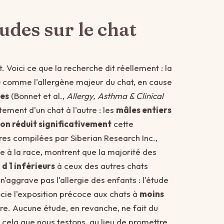
tudes sur le chat
 Voici ce que la recherche dit réellement : la
0 comme l'allergène majeur du chat, en cause
ues
(Bonnet et al.,
Allergy, Asthma & Clinical
tement d'un chat à l'autre : les
mâles entiers
ion réduit significativement
cette
ures compilées par Siberian Research Inc.,
 à la race, montrent que la majorité des
 d 1 inférieurs
à ceux des autres chats
'aggrave pas l'allergie des enfants : l'étude
cie l'exposition précoce aux chats à
moins
ire. Aucune étude, en revanche, ne fait du
r cela que nous testons, au lieu de promettre.