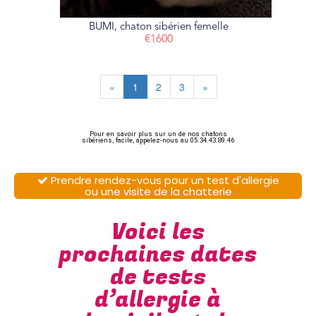
BUMI, chaton sibérien femelle
€1600
«
1
2
3
»
Pour en savoir plus sur un de nos chatons
sibériens, facile, appelez-nous au 05.34.43.89.46
Prendre rendez-vous pour un test d'allergie

ou une visite de la chatterie
Voici les
prochaines dates
de tests
d’allergie à