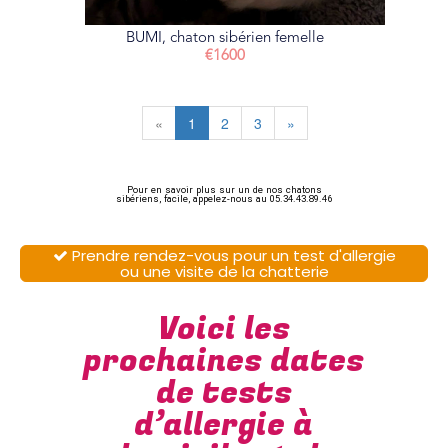
BUMI, chaton sibérien femelle
€1600
«
1
2
3
»
Pour en savoir plus sur un de nos chatons
sibériens, facile, appelez-nous au 05.34.43.89.46
Prendre rendez-vous pour un test d'allergie

ou une visite de la chatterie
Voici les
prochaines dates
de tests
d’allergie à